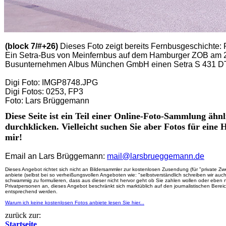
(block 7/#+26)
Dieses Foto zeigt bereits Fernbusgeschichte:
Ein Setra-Bus von Meinfernbus auf dem Hamburger ZOB am 24
Busunternehmen Albus München GmbH einen Setra S 431 DT 
Digi Foto: IMGP8748.JPG
Digi Fotos: 0253, FP3
Foto: Lars Brüggemann
Diese Seite ist ein Teil einer Online-Foto-Sammlung ähn
durchklicken. Vielleicht suchen Sie aber Fotos für eine
mir!
Email an Lars Brüggemann:
mail@larsbrueggemann.de
Dieses Angebot richtet sich nicht an Bildersammler zur kostenlosen Zusendung (für "private Zwe
anbiete (selbst bei so verheißungsvollen Angeboten wie: "selbstverständlich schreiben wir a
schwammig zu formulieren, dass aus dieser nicht hervor geht ob Sie zahlen wollen oder eben 
Privatpersonen an, dieses Angebot beschränkt sich marktüblich auf den journalistischen Berei
entsprechend werden.
Warum ich keine kostenlosen Fotos anbiete lesen Sie hier...
zurück zur:
Startseite