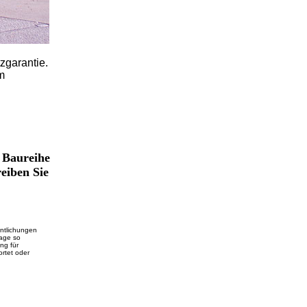
zgarantie.
m
u Baureihe
eiben Sie
entlichungen
rage so
ng für
ortet oder