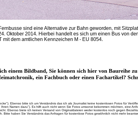
Fernbusse sind eine Alternative zur Bahn geworden, mit Sitzplat
. Oktober 2014. Hierbei handelt es sich um einen Bus von de
mit dem amtlichen Kennzeichen M - EU 8054.
lich einem Bildband, Sie können sich hier von Baureihe z
 Heimatchronik, ein Fachbuch oder einen Fachartikel? Schr
cke"). Ebenso bitte ich um Verständnis das ich als Journalist keine kostenlosen Fotos für Veröff
uch Ihren Namen dazu"). Es hilft auch nicht wenn Sie Fotos umsonst bekommen möchten, eine Anf
nicht. Ebenso biete ich keinen Versand von Originaldateien weder kostenlos noch gegen Bezahlu
ch. Bitte haben Sie Verständnis das Anfragen für kostenlose Fotos gewöhnlich nicht mehr beantw