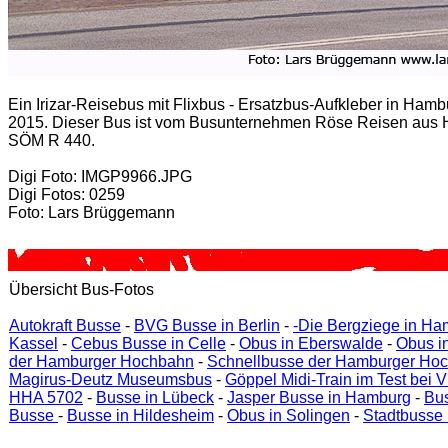
Ein Irizar-Reisebus mit Flixbus - Ersatzbus-Aufkleber in Hamb
2015. Dieser Bus ist vom Busunternehmen Röse Reisen aus 
SÖM R 440.
Digi Foto: IMGP9966.JPG
Digi Fotos: 0259
Foto: Lars Brüggemann
Übersicht Bus-Fotos
Autokraft Busse
-
BVG Busse in Berlin
-
-Die Bergziege in H
Kassel
-
Cebus Busse in Celle
-
Obus in Eberswalde
-
Obus i
der Hamburger Hochbahn
-
Schnellbusse der Hamburger Ho
Magirus-Deutz Museumsbus
-
Göppel Midi-Train im Test bei
HHA 5702
-
Busse in Lübeck
-
Jasper Busse in Hamburg
-
Bus
Busse
-
Busse in Hildesheim
-
Obus in Solingen
-
Stadtbusse 